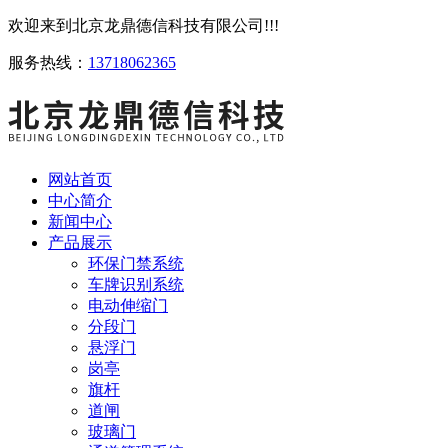
欢迎来到北京龙鼎德信科技有限公司!!!
服务热线：
13718062365
网站首页
中心简介
新闻中心
产品展示
环保门禁系统
车牌识别系统
电动伸缩门
分段门
悬浮门
岗亭
旗杆
道闸
玻璃门