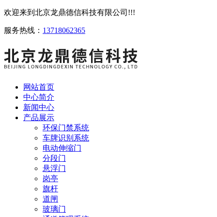
欢迎来到北京龙鼎德信科技有限公司!!!
服务热线：
13718062365
网站首页
中心简介
新闻中心
产品展示
环保门禁系统
车牌识别系统
电动伸缩门
分段门
悬浮门
岗亭
旗杆
道闸
玻璃门