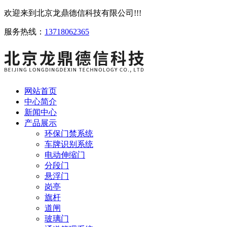
欢迎来到北京龙鼎德信科技有限公司!!!
服务热线：
13718062365
网站首页
中心简介
新闻中心
产品展示
环保门禁系统
车牌识别系统
电动伸缩门
分段门
悬浮门
岗亭
旗杆
道闸
玻璃门