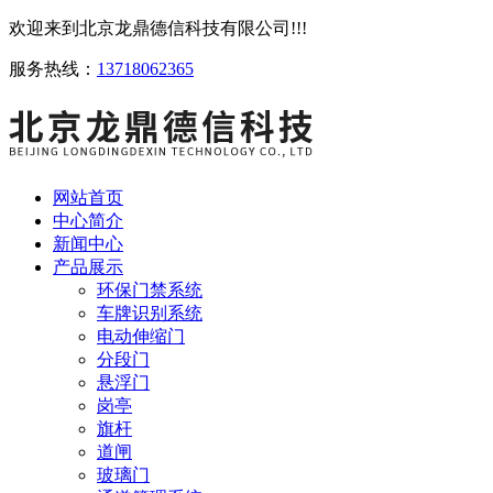
欢迎来到北京龙鼎德信科技有限公司!!!
服务热线：
13718062365
网站首页
中心简介
新闻中心
产品展示
环保门禁系统
车牌识别系统
电动伸缩门
分段门
悬浮门
岗亭
旗杆
道闸
玻璃门